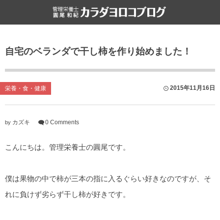
食と健康
雑記
自宅のベランダで干し柿を作り始めました！
栄養・食・健康
ライフハック
ファスティング
書評
2015年11月16日
栄養・食・健康
食文化
カズキ
0 Comments
by
こんにちは。管理栄養士の圓尾です。
僕は果物の中で柿が三本の指に入るぐらい好きなのですが、そ
れに負けず劣らず干し柿が好きです。