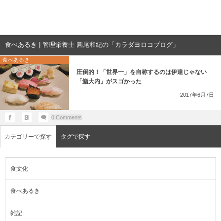
食べあるき | 管理栄養士 圓尾和紀の「カラダヨロコブログ」
食べあるき
圧倒的！「世界一」を自称するのは伊達じゃない
「鮨大内」がスゴかった
2017年6月7日
0 Comments
カテゴリーで探す
タグで探す
食文化
食べあるき
雑記