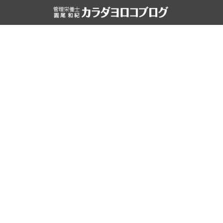
食と健康
雑記
栄養・食・健康
ライフハック
ファスティング
書評
食文化