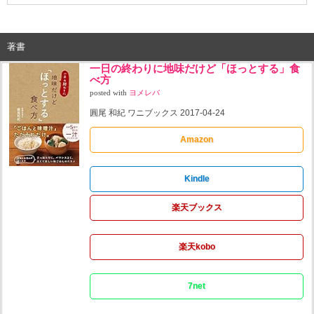
著書
一日の終わりに地味だけど「ほっとする」食
べ方
posted with
ヨメレバ
圓尾 和紀 ワニブックス 2017-04-24
Amazon
Kindle
楽天ブックス
楽天kobo
7net