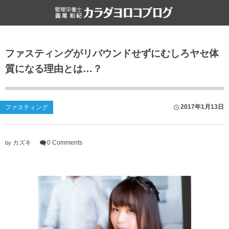
食と健康
雑記
ファスティングがリバウンドせずにむしろヤセ体
栄養・食・健康
ライフハック
質になる理由とは…？
ファスティング
書評
食文化
2017年1月13日
ファスティング
カズキ
0 Comments
by