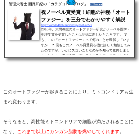
管理栄養士 圓尾和紀の「カラダヨロコブログ」
4 Shares
祝ノーベル賞受賞！細胞の神秘「オート
ファジー」を三分でわかりやすく解説
http://karada465b.minibird.jp/post-4853/
2016年、大隅教授のオートファジー研究がノーベル医学・
生理学賞を受賞したことは記憶に新しいところです。 で
も、この「オートファジー」って何のことか理解していま
すか…？ 僕もこのノーベル賞受賞を機に詳しく勉強してみ
たのですが、いかにスゴいことなのかを知って驚愕しまし
た。しかも、僕が推奨しているミネラルファスティングと
も深く関係している現象なのです。 そこで今回は、このオ
ートファジーを一般の方でもわかりやすいようにざっくり
と解説してみたいと思います！ （管理栄養士 圓尾のプロ
フ...
このオートファジーが起きることにより、ミトコンドリアも生
まれ変わります。
そうなると、高性能ミトコンドリアで細胞が満たされることに
なり、
これまで以上にガンガン脂肪を燃やしてくれます
。