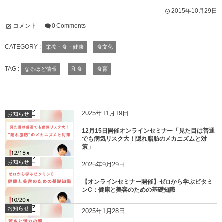
2015年10月29日
コメント
0 Comments
CATEGORY :
栄養・食・健康
食文化
TAG :
なるほど情報
和食
食育
2025年11月19日
お知らせ
12月15日開催オンラインセミナー「見た目は普通
でも病気リスク大！隠れ脂肪のメカニズムと対
策」
お知らせ
2025年9月29日
【オンラインセミナー開催】ゼロから学ぶビタミ
ンC：健康と美容のための基礎知識
お知らせ
2025年1月28日