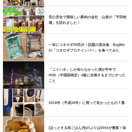
安心安全で美味しい豚肉の会社 山形の「平田牧
場」を訪れました！
一本にコオロギ50匹分！話題の昆虫食、BugMo
の「コオロギプロテインバー」を食べてみた
「ニイハオ」しか知らなかった僕が半年で
HSK（中国語検定）4級に合格するまでにやった
こと
2018年（平成30年）に買って良かったもの７選
[ほっとする和ごはん]旬のぶりはDHAが豊富！味