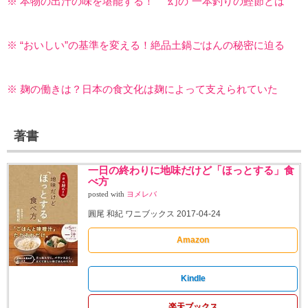
※ 本物の出汁の味を堪能する！ ”幻の”一本釣りの鰹節とは
※ “おいしい”の基準を変える！絶品土鍋ごはんの秘密に迫る
※ 麹の働きは？日本の食文化は麹によって支えられていた
著書
一日の終わりに地味だけど「ほっとする」食
べ方
posted with
ヨメレバ
圓尾 和紀 ワニブックス 2017-04-24
Amazon
Kindle
楽天ブックス