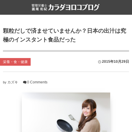
食と健康
雑記
顆粒だしで済ませていませんか？日本の出汁は究
栄養・食・健康
ライフハック
極のインスタント食品だった
ファスティング
書評
食文化
2015年10月29日
栄養・食・健康
カズキ
0 Comments
by