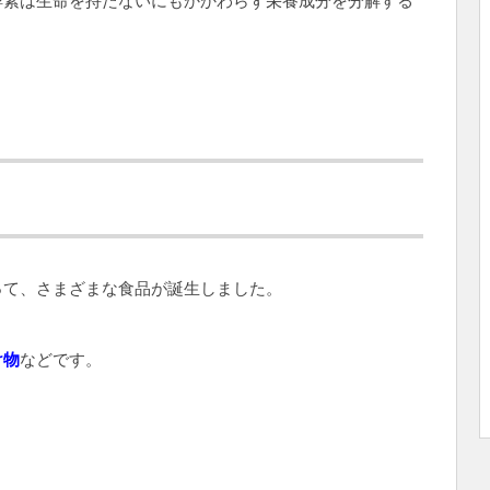
酵素は生命を持たないにもかかわらず栄養成分を分解する
。
って、さまざまな食品が誕生しました。
け物
などです。