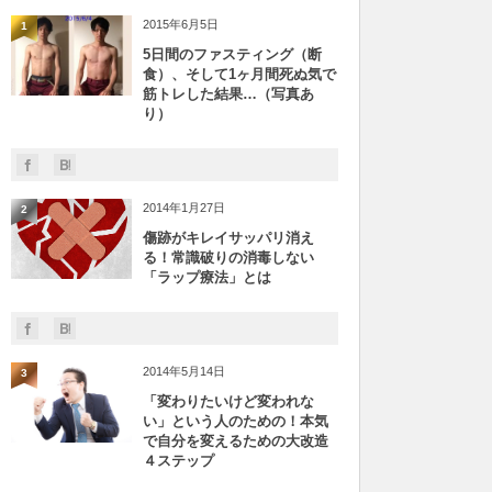
2015年6月5日
1
5日間のファスティング（断
食）、そして1ヶ月間死ぬ気で
筋トレした結果…（写真あ
り）
2014年1月27日
2
傷跡がキレイサッパリ消え
る！常識破りの消毒しない
「ラップ療法」とは
2014年5月14日
3
「変わりたいけど変われな
い」という人のための！本気
で自分を変えるための大改造
４ステップ