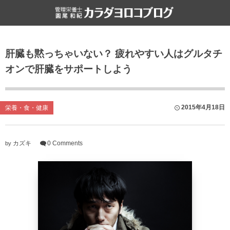
食と健康
雑記
肝臓も黙っちゃいない？ 疲れやすい人はグルタチ
栄養・食・健康
ライフハック
オンで肝臓をサポートしよう
ファスティング
書評
食文化
2015年4月18日
栄養・食・健康
カズキ
0 Comments
by