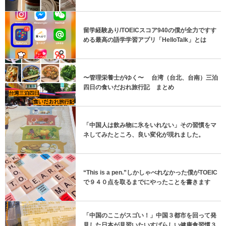
留学経験あり/TOEICスコア940の僕が全力ですす
める最高の語学学習アプリ「HelloTalk」とは
〜管理栄養士がゆく〜 台湾（台北、台南）三泊
四日の食いだおれ旅行記 まとめ
「中国人は飲み物に氷をいれない」その習慣をマ
ネしてみたところ、良い変化が現れました。
“This is a pen.”しかしゃべれなかった僕がTOEIC
で９４０点を取るまでにやったことを書きます
「中国のここがスゴい！」中国３都市を回って発
見した日本が見習いたいすばらしい健康食習慣３