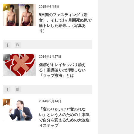
2015年6月5日
1
5日間のファスティング（断
食）、そして1ヶ月間死ぬ気で
筋トレした結果…（写真あ
り）
2014年1月27日
2
傷跡がキレイサッパリ消え
る！常識破りの消毒しない
「ラップ療法」とは
2014年5月14日
3
「変わりたいけど変われな
い」という人のための！本気
で自分を変えるための大改造
４ステップ