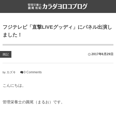
食と健康
雑記
フジテレビ「直撃LIVEグッディ」にパネル出演し
栄養・食・健康
ライフハック
ました！
ファスティング
書評
食文化
2017年6月29日
雑記
カズキ
0 Comments
by
こんにちは。
管理栄養士の圓尾（まるお）です。