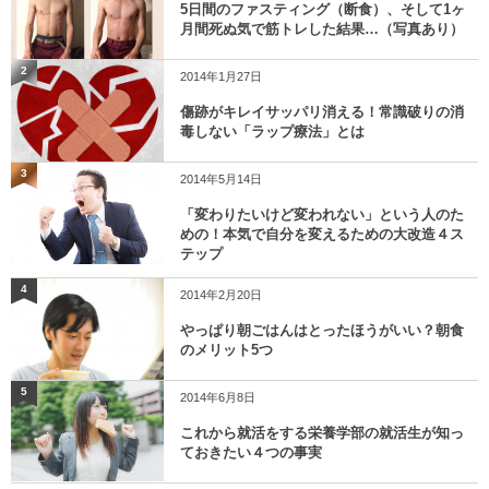
5日間のファスティング（断食）、そして1ヶ
月間死ぬ気で筋トレした結果…（写真あり）
2
2014年1月27日
傷跡がキレイサッパリ消える！常識破りの消
毒しない「ラップ療法」とは
3
2014年5月14日
「変わりたいけど変われない」という人のた
めの！本気で自分を変えるための大改造４ス
テップ
4
2014年2月20日
やっぱり朝ごはんはとったほうがいい？朝食
のメリット5つ
5
2014年6月8日
これから就活をする栄養学部の就活生が知っ
ておきたい４つの事実