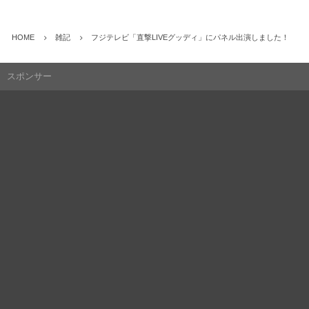
HOME
雑記
フジテレビ「直撃LIVEグッディ」にパネル出演しました！
スポンサー