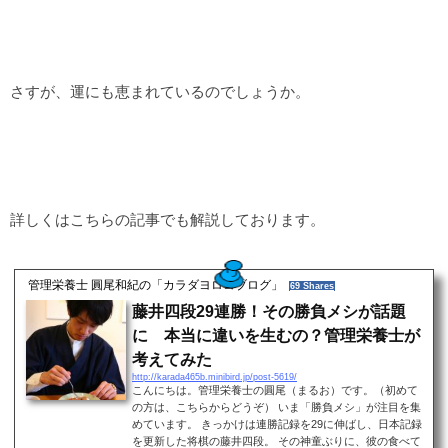
さすが、運にも恵まれているのでしょうか。
詳しくはこちらの記事でも解説しております。
管理栄養士 圓尾和紀の「カラダヨロコブログ」
69 Shares
藤井四段29連勝！その勝負メシが話題
に 本当に違いを生むの？管理栄養士が
考えてみた
http://karada465b.minibird.jp/post-5619/
こんにちは。管理栄養士の圓尾（まるお）です。（初めて
の方は、こちらからどうぞ） いま「勝負メシ」が注目を集
めています。 きっかけは連勝記録を29に伸ばし、日本記録
を更新した将棋の藤井四段。 その神童ぶりに、彼の食べて