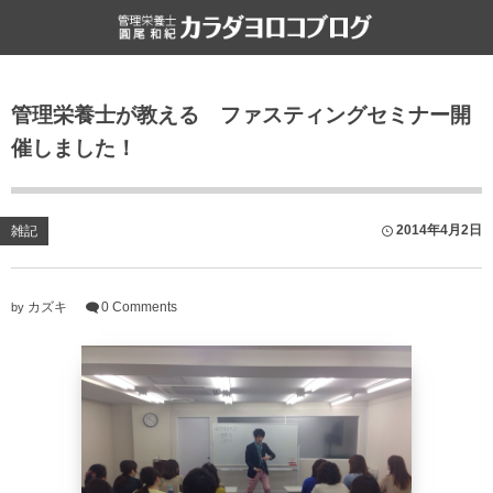
食と健康
雑記
管理栄養士が教える ファスティングセミナー開
栄養・食・健康
ライフハック
催しました！
ファスティング
書評
食文化
2014年4月2日
雑記
カズキ
0 Comments
by