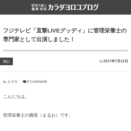
食と健康
雑記
フジテレビ「直撃LIVEグッディ」に管理栄養士の
栄養・食・健康
ライフハック
専門家として出演しました！
ファスティング
書評
食文化
2017年7月12日
雑記
カズキ
0 Comments
by
こんにちは。
管理栄養士の圓尾（まるお）です。