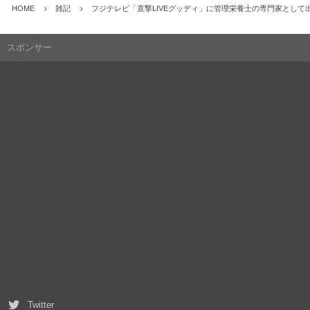
HOME
雑記
フジテレビ「直撃LIVEグッディ」に管理栄養士の専門家として
スポンサー
Twitter