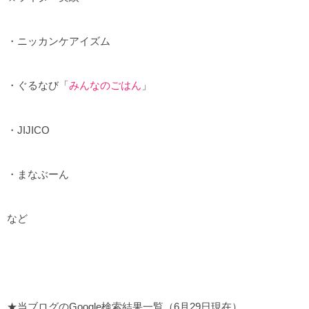
・ニッカンケアイズム
・ぐるなび「
みんなのごはん
」
・JIJICO
・まなぶーん
など
★当ブログのGoogle検索結果一覧（6月29日現在）