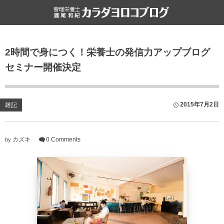
食と健康
雑記
2時間で身につく！栄養士の発信力アップブログ
栄養・食・健康
ライフハック
セミナー開催決定
ファスティング
書評
食文化
2015年7月2日
雑記
カズキ
0 Comments
by