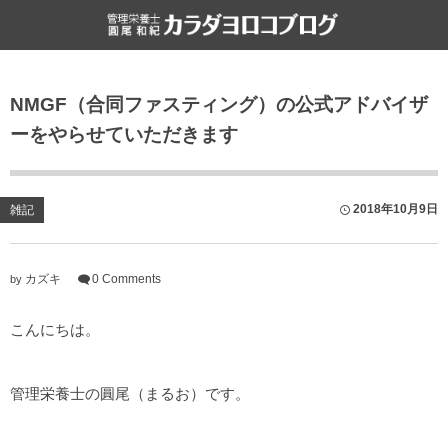
食と健康
雑記
NMGF（合同ファスティング）の公式アドバイザ
栄養・食・健康
ライフハック
ーをやらせていただきます
ファスティング
書評
食文化
2018年10月9日
雑記
カズキ
0 Comments
by
こんにちは。
管理栄養士の圓尾（まるお）です。