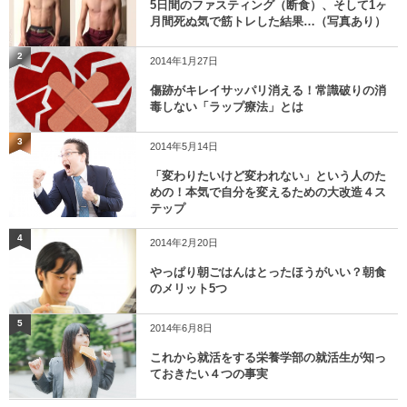
5日間のファスティング（断食）、そして1ヶ
月間死ぬ気で筋トレした結果…（写真あり）
2
2014年1月27日
傷跡がキレイサッパリ消える！常識破りの消
毒しない「ラップ療法」とは
3
2014年5月14日
「変わりたいけど変われない」という人のた
めの！本気で自分を変えるための大改造４ス
テップ
4
2014年2月20日
やっぱり朝ごはんはとったほうがいい？朝食
のメリット5つ
5
2014年6月8日
これから就活をする栄養学部の就活生が知っ
ておきたい４つの事実