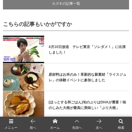
カズキの記事一覧
こちらの記事もいかがですか
4月10日放送 テレビ東京「ソレダメ！」に出演
しました！
原材料はお米のみ！革新的な新素材「ライスジュ
レ」の体験イベントに参加しました
[ほっとする和ごはん]旬のぶりはDHAが豊富！味
のしみた大根が最高に美味しい「ぶり大根」
メニュー
前へ
ホーム
先頭へ
次へ
検索
[ほっとする和ごはんレシピ] 茹でてごはんと和え