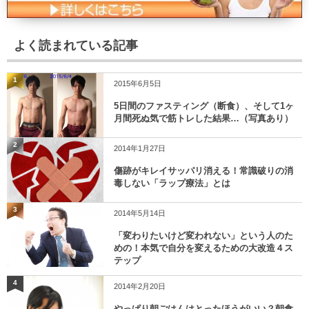
よく読まれている記事
1
2015年6月5日
5日間のファスティング（断食）、そして1ヶ
月間死ぬ気で筋トレした結果…（写真あり）
2
2014年1月27日
傷跡がキレイサッパリ消える！常識破りの消
毒しない「ラップ療法」とは
3
2014年5月14日
「変わりたいけど変われない」という人のた
めの！本気で自分を変えるための大改造４ス
テップ
4
2014年2月20日
やっぱり朝ごはんはとったほうがいい？朝食