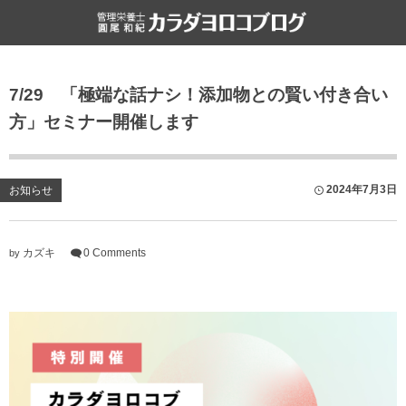
食と健康
雑記
7/29 「極端な話ナシ！添加物との賢い付き合い
栄養・食・健康
ライフハック
方」セミナー開催します
ファスティング
書評
食文化
2024年7月3日
お知らせ
カズキ
0 Comments
by