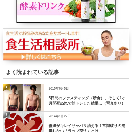
よく読まれている記事
1
2015年6月5日
5日間のファスティング（断食）、そして1ヶ
月間死ぬ気で筋トレした結果…（写真あり）
2
2014年1月27日
傷跡がキレイサッパリ消える！常識破りの消
毒しない「ラップ療法」とは