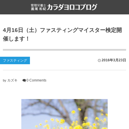
食と健康
雑記
4月16日（土）ファスティングマイスター検定開
栄養・食・健康
ライフハック
催します！
ファスティング
書評
食文化
2016年3月23日
ファスティング
カズキ
0 Comments
by